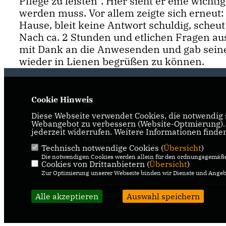
Pflege zu leisten“. Hier sieht er eine wicht
werden muss. Vor allem zeigte sich erneu
Hause, bleit keine Antwort schuldig, scheu
Nach ca. 2 Stunden und etlichen Fragen a
mit Dank an die Anwesenden und gab sein
wieder in Lienen begrüßen zu können.
Cookie Hinweis
Diese Webseite verwendet Cookies, die notwendig s
Webangebot zu verbessern (Website-Optmierung). F
IMPRESSUM
DATENSCHUTZ
jederzeit widerrufen. Weitere Informationen finde
KONTAKT
Technisch notwendige Cookies (
Übersicht
)
Die notwendigen Cookies werden allein für den ordnungsgemäße
Cookies von Drittanbietern (
Übersicht
)
Zur Optimierung unserer Webseite binden wir Dienste und Angebo
Alle akzeptieren
@2026 CDU Lienen | Kattenvenne
Auswahl speichern
Alle Rechte vorbehalten.