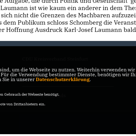
ige Aufgabe, die durch Politik und Gesellschaft g
t: Laumann ist wie kaum ein anderer in dem Th
t sich nicht die Grenzen des Machbaren aufzuze
us dem Publikum schloss Schomberg die Veranst
er Hoffnung Ausdruck Karl-Josef Laumann bald
CDU Kreisverband Steinfurt
ind, um die Webseite zu nutzen. Weiterhin verwenden wir D
ür die Verwendung bestimmter Dienste, benötigen wir Ihre
CDU NRW
n Sie in unserer
Datenschutzerklärung
.
n Gebrauch der Webseite benötigt.
CDU Deutschlands
te von Drittanbietern ein.