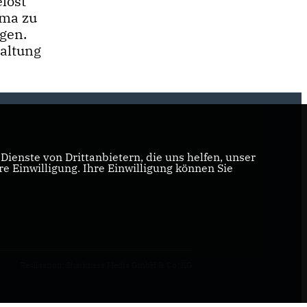
elöst
ema zu
igen.
altung
ienste von Drittanbietern, die uns helfen, unser
 Einwilligung. Ihre Einwilligung können Sie
Realisation: Sharkness Media GmbH & Co. KG