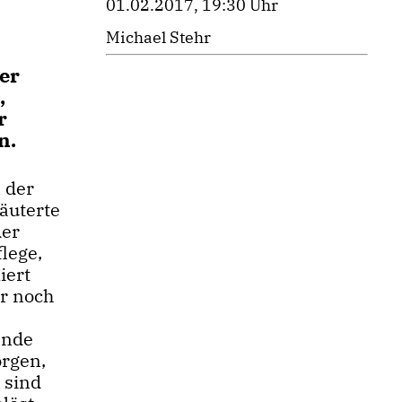
01.02.2017, 19:30 Uhr
Michael Stehr
er
,
r
n.
 der
äuterte
der
lege,
iert
er noch
ende
orgen,
 sind