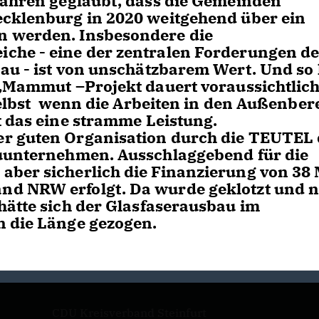
Jahren geglaubt, dass die Gemeinden
ecklenburg in 2020 weitgehend über ein
n werden. Insbesondere die
che - eine der zentralen Forderungen de
au - ist von unschätzbarem Wert. Und so 
 „Mammut –Projekt dauert voraussichtlic
 Selbst wenn die Arbeiten in den Außenber
t das eine stramme Leistung.
er guten Organisation durch die TEUTEL
auunternehmen. Ausschlaggebend für die
ber sicherlich die Finanzierung von 38 M
d NRW erfolgt. Da wurde geklotzt und n
hätte sich der Glasfaserausbau im
n die Länge gezogen.
CDU Kreisverband Steinfurt