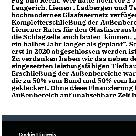
Fug und Recht. Wer hätte noch vor 2 
Lengerich, Lienen , Ladbergen und T
hochmodernes Glasfasernetz verfüge
Kompletterschließung der Außenberei
Lienener Rates für den Glasfaserausb
die Schlagzeile auch lauten können:
ein halbes Jahr länger als geplant“.
erst in 2020 abgeschlossen werden is
Zu verdanken haben wir das neben d
eingesetzten leistungsfähigen Tiefb
Erschließung der Außenbereiche war a
die zu 50% vom Bund und 50% vom Lan
gekleckert. Ohne diese Finanzierung 
Außenbereich auf unabsehbare Zeit i
Cookie Hinweis