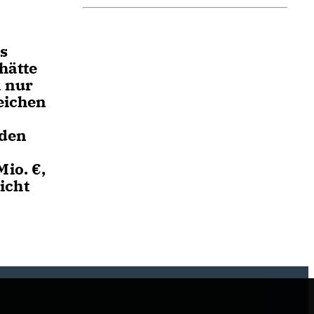
s
hätte
h nur
eichen
 den
io. €,
icht