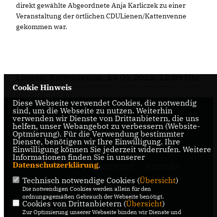
direkt gewählte Abgeordnete Anja Karliczek zu einer
Veranstaltung der örtlichen CDULienen/Kattenvenne
gekommen war.
Lienen/Kattenvenne, 24.01.2025, 12:09 Uhr
Cookie Hinweis
Diese Webseite verwendet Cookies, die notwendig
sind, um die Webseite zu nutzen. Weiterhin
verwenden wir Dienste von Drittanbietern, die uns
helfen, unser Webangebot zu verbessern (Website-
Optmierung). Für die Verwendung bestimmter
Dienste, benötigen wir Ihre Einwilligung. Ihre
Einwilligung können Sie jederzeit widerrufen. Weitere
Informationen finden Sie in unserer
Datenschutzerklärung
.
IMPRESSUM
DATENSCHUTZ
KONTAKT
Technisch notwendige Cookies (
Übersicht
)
CDU Kreisverband Steinfurt
Die notwendigen Cookies werden allein für den
ordnungsgemäßen Gebrauch der Webseite benötigt.
Cookies von Drittanbietern (
Übersicht
)
CDU NRW
Zur Optimierung unserer Webseite binden wir Dienste und