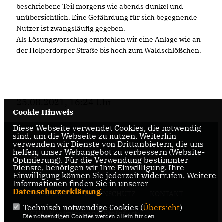
beschriebene Teil morgens wie abends dunkel und
unübersichtlich. Eine Gefährdung für sich begegnende
Nutzer ist zwangsläufig gegeben.
Als Lösungsvorschlag empfehlen wir eine Anlage wie an
der Holperdorper Straße bis hoch zum Waldschlößchen.
25.08.2021, 16:24 Uhr
Cookie Hinweis
Diese Webseite verwendet Cookies, die notwendig
sind, um die Webseite zu nutzen. Weiterhin
verwenden wir Dienste von Drittanbietern, die uns
helfen, unser Webangebot zu verbessern (Website-
Optmierung). Für die Verwendung bestimmter
Dienste, benötigen wir Ihre Einwilligung. Ihre
Einwilligung können Sie jederzeit widerrufen. Weitere
Informationen finden Sie in unserer
Datenschutzerklärung
.
IMPRESSUM
DATENSCHUTZ
KONTAKT
Technisch notwendige Cookies (
Übersicht
)
CDU Kreisverband Steinfurt
Die notwendigen Cookies werden allein für den